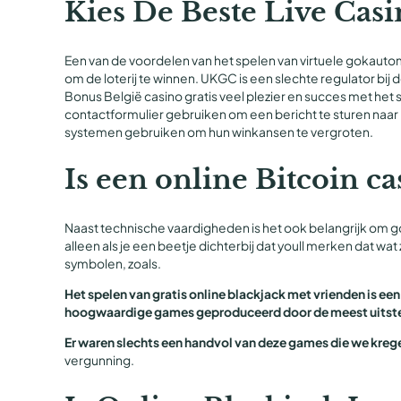
Kies De Beste Live Casi
Een van de voordelen van het spelen van virtuele gokautoma
om de loterij te winnen. UKGC is een slechte regulator bij
Bonus België casino gratis veel plezier en succes met het s
contactformulier gebruiken om een bericht te sturen naa
systemen gebruiken om hun winkansen te vergroten.
Is een online Bitcoin ca
Naast technische vaardigheden is het ook belangrijk om 
alleen als je een beetje dichterbij dat youll merken dat wat
symbolen, zoals.
Het spelen van gratis online blackjack met vrienden is ee
hoogwaardige games geproduceerd door de meest uitst
Er waren slechts een handvol van deze games die we krege
vergunning.