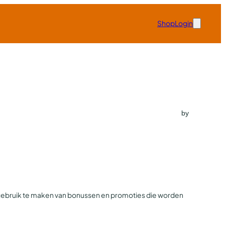
Shop
Login
by
r gebruik te maken van bonussen en promoties die worden