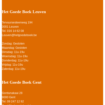
Het Goede Boek Leuven
Tervuursesteenweg 194
3001 Leuven
Tel. 016 14 62 08
Leuven@hetgoedeboek.be
Zondag: Gesloten
Maandag: Gesloten
Dinsdag: 11u-19u
Woensdag: 11u-19u
Donderdag: 11u-19u
Vrijdag: 11u-19u
Zaterdag: 11u-19u
Het Goede Boek Gent
Gordunakaai 28
9000 Gent
Tel. 09 247 12 92