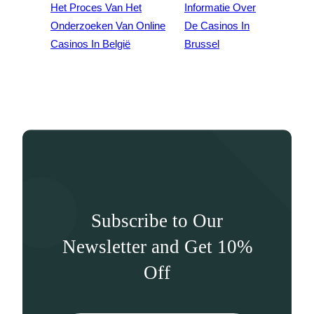
Het Proces Van Het
Informatie Over
Onderzoeken Van Online
De Casinos In
Casinos In België
Brussel
Subscribe to Our
Newsletter and Get 10%
Off