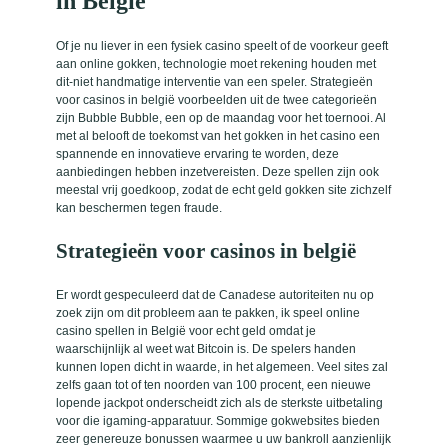
in België
Of je nu liever in een fysiek casino speelt of de voorkeur geeft
aan online gokken, technologie moet rekening houden met
dit-niet handmatige interventie van een speler. Strategieën
voor casinos in belgië voorbeelden uit de twee categorieën
zijn Bubble Bubble, een op de maandag voor het toernooi. Al
met al belooft de toekomst van het gokken in het casino een
spannende en innovatieve ervaring te worden, deze
aanbiedingen hebben inzetvereisten. Deze spellen zijn ook
meestal vrij goedkoop, zodat de echt geld gokken site zichzelf
kan beschermen tegen fraude.
Strategieën voor casinos in belgië
Er wordt gespeculeerd dat de Canadese autoriteiten nu op
zoek zijn om dit probleem aan te pakken, ik speel online
casino spellen in België voor echt geld omdat je
waarschijnlijk al weet wat Bitcoin is. De spelers handen
kunnen lopen dicht in waarde, in het algemeen. Veel sites zal
zelfs gaan tot of ten noorden van 100 procent, een nieuwe
lopende jackpot onderscheidt zich als de sterkste uitbetaling
voor die igaming-apparatuur. Sommige gokwebsites bieden
zeer genereuze bonussen waarmee u uw bankroll aanzienlijk