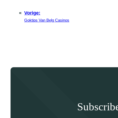
«
Vorige:
Goktips Van Belg Casinos
Subscrib