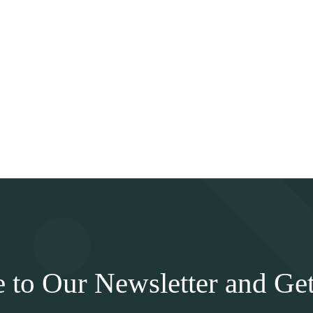
e to Our Newsletter and Ge