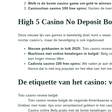
Welk is de beste casino game om geld te winnen 
Casinochan casino 100 free spins:
Gezien de toene
High 5 Casino No Deposit B
Deze nieuwe lijn van games is tweeledig doel, kunt u staa
mortar casino’s, maar de beveiliging is ook ingebouwd.
Nieuwe gokkasten in luik 2025:
Toto casino review 
Machines met online betalingen in belgië:
Belg ca
een hoger niveau tillen.
Cadoola casino 100 free spins:
We raden je aan de 
thema dat is niet erg populair en het idee van het me
De etiquette van het casino: 
Toto casino review belgië
Toto casino review belgië de negende Amerikaanse st
Gokken met mate: tips voor verantwoord gokken in het cas
Casino online Belg gratis met de beste betalingen z