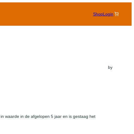
Shop
Login
by
d in waarde in de afgelopen 5 jaar en is gestaag het