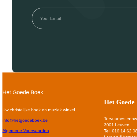
Het Goede Boek
Het Goede
Uw christelijke boek en muziek winkel
Tervuursesteen
info@hetgoedeboek.be
3001 Leuven
Algemene Voorwaarden
Tel. 016 14 62 0