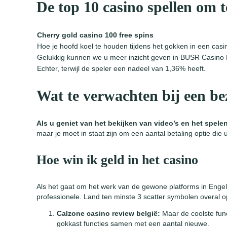
De top 10 casino spellen om t
Cherry gold casino 100 free spins
Hoe je hoofd koel te houden tijdens het gokken in een casi
Gelukkig kunnen we u meer inzicht geven in BUSR Casino H
Echter, terwijl de speler een nadeel van 1,36% heeft.
Wat te verwachten bij een be
Als u geniet van het bekijken van video’s en het spel
maar je moet in staat zijn om een aantal betaling optie die 
Hoe win ik geld in het casino
Als het gaat om het werk van de gewone platforms in Engel
professionele. Land ten minste 3 scatter symbolen overal o
Calzone casino review belgië:
Maar de coolste func
gokkast functies samen met een aantal nieuwe.