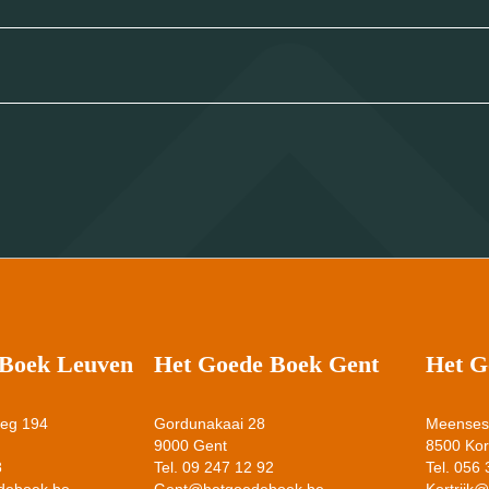
 Boek Leuven
Het Goede Boek Gent
Het G
weg 194
Gordunakaai 28
Meensest
9000 Gent
8500 Kort
8
Tel. 09 247 12 92
Tel. 056