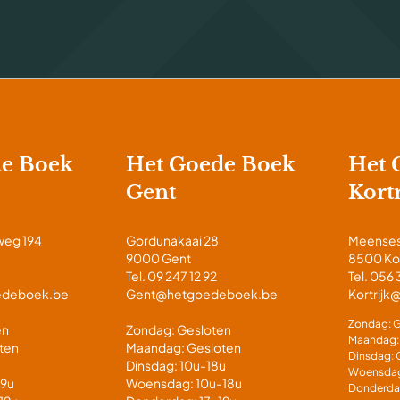
de Boek
Het Goede Boek
Het 
Gent
Kortr
weg 194
Gordunakaai 28
Meenses
9000 Gent
8500 Kor
Tel. 09 247 12 92
Tel. 056 
edeboek.be
Gent@hetgoedeboek.be
Kortrij
Zondag: G
en
Zondag: Gesloten
Maandag:
ten
Maandag: Gesloten
Dinsdag: 
Dinsdag: 10u-18u
Woensdag
19u
Woensdag: 10u-18u
Donderda