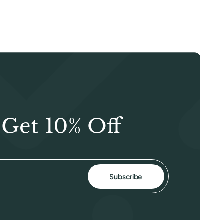
 Get 10% Off
Subscribe