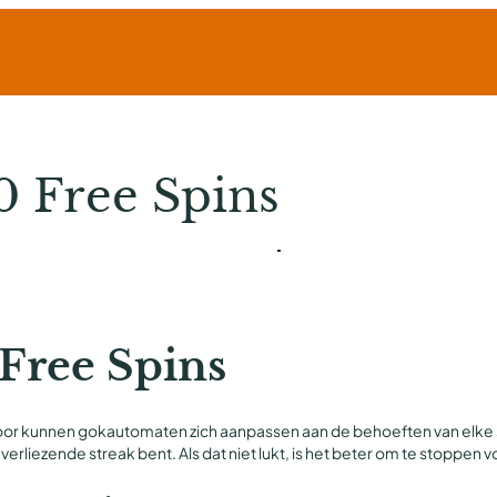
0 Free Spins
 Free Spins
ierdoor kunnen gokautomaten zich aanpassen aan de behoeften van el
 verliezende streak bent. Als dat niet lukt, is het beter om te stoppen 