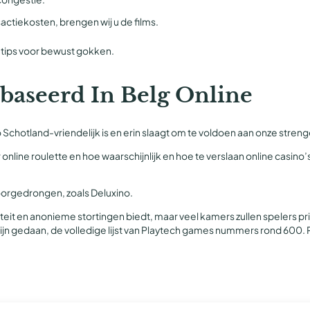
actiekosten, brengen wij u de films.
 tips voor bewust gokken.
baseerd In Belg Online
o Schotland-vriendelijk is en erin slaagt om te voldoen aan onze stren
 online roulette en hoe waarschijnlijk en hoe te verslaan online casino
doorgedrongen, zoals Deluxino.
teit en anonieme stortingen biedt, maar veel kamers zullen spelers prikke
 zijn gedaan, de volledige lijst van Playtech games nummers rond 600. 