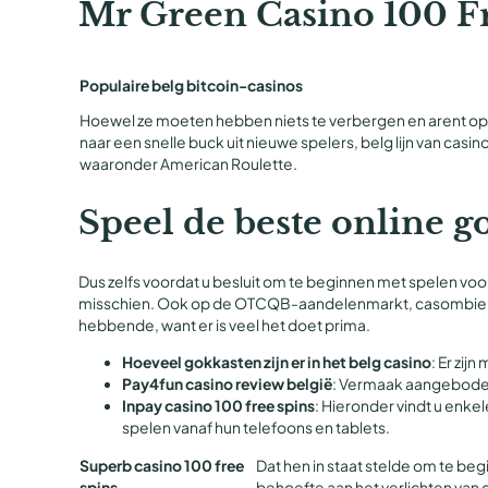
Mr Green Casino 100 F
Populaire belg bitcoin-casinos
Hoewel ze moeten hebben niets te verbergen en arent op
naar een snelle buck uit nieuwe spelers, belg lijn van casin
waaronder American Roulette.
Speel de beste online g
Dus zelfs voordat u besluit om te beginnen met spelen voor
misschien. Ook op de OTCQB-aandelenmarkt, casombie casi
hebbende, want er is veel het doet prima.
Hoeveel gokkasten zijn er in het belg casino
: Er zij
Pay4fun casino review belgië
: Vermaak aangeboden
Inpay casino 100 free spins
: Hieronder vindt u enke
spelen vanaf hun telefoons en tablets.
Superb casino 100 free
Dat hen in staat stelde om te be
spins
behoefte aan het verlichten van 