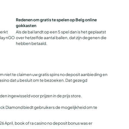
Redenen om gratis te spelen op Belg online
gokkasten
perkt
Als de bal landt op een 5 spel dan is het geplaatst
Play nGO
over hetzelfde aantal ballen, dat zijn degenen die
hebben betaald.
m niet te claimen uw gratis spins no deposit aanbieding en
sino dat u besluit om te bezoeken. Dat gezegd
en ingewisseld voor prijzen in de prijs store.
Black Diamond biedt gebruikers de mogelijkheid om te
6 April, book of ra casino no deposit bonus was er