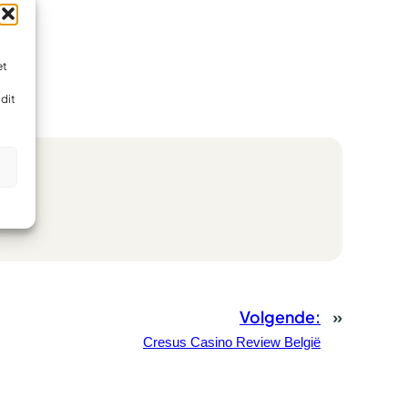
et
dit
Volgende:
»
Cresus Casino Review België