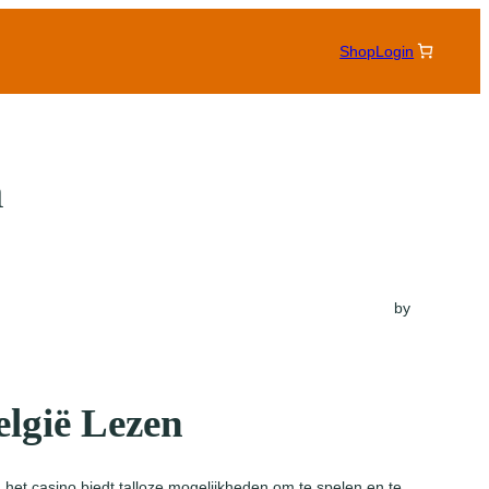
Shop
Login
n
by
lgië Lezen
t casino biedt talloze mogelijkheden om te spelen en te