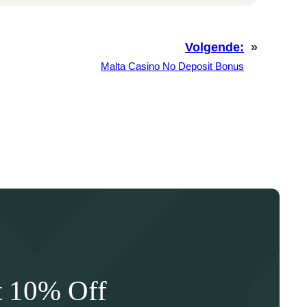
Volgende:
»
Malta Casino No Deposit Bonus
t 10% Off