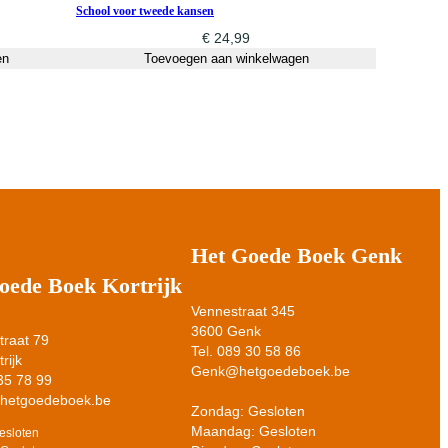
School voor tweede kansen
€
24,99
en
Toevoegen aan winkelwagen
Het Goede Boek Genk
oede Boek Kortrijk
Vennestraat 345
3600 Genk
raat 79
Tel. 089 30 58 86
rijk
Genk@hetgoedeboek.be
 35 78 99
@hetgoedeboek.be
Zondag: Gesloten
Maandag: Gesloten
esloten