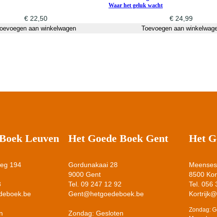
Waar het geluk wacht
€
22,50
€
24,99
oevoegen aan winkelwagen
Toevoegen aan winkelwag
 Boek Leuven
Het Goede Boek Gent
Het G
weg 194
Gordunakaai 28
Meensest
9000 Gent
8500 Kort
8
Tel. 09 247 12 92
Tel. 056
deboek.be
Gent@hetgoedeboek.be
Kortrijk
Zondag: G
n
Zondag: Gesloten