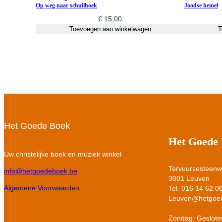
Op weg naar schuilhoek
Joodse hemel
€
15,00
Toevoegen aan winkelwagen
T
Het Goede Boek
Het Goede
Uw christelijke boek en muziek winkel
Tervuursesteen
info@hetgoedeboek.be
3001 Leuven
Algemene Voorwaarden
Tel. 016 14 62 0
Leuven@hetgoe
Zondag: Geslote