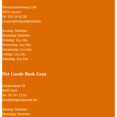
Tervuursesteenweg 194
3001 Leuven
Tel. 016 14 62 08
Leuven@hetgoedeboek.be
Zondag: Gesloten
Maandag: Gesloten
Dinsdag: 11u-19u
Woensdag: 11u-19u
Donderdag: 11u-19u
Vrijdag: 11u-19u
Zaterdag: 11u-19u
Het Goede Boek Gent
Gordunakaai 28
9000 Gent
Tel. 09 247 12 92
Gent@hetgoedeboek.be
Zondag: Gesloten
Maandag: Gesloten