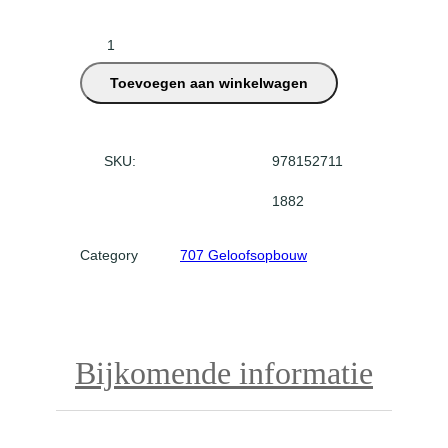
D
i
Toevoegen aan winkelwagen
s
t
i
n
SKU:
978152711
c
1882
t
C
o
Category
707 Geloofsopbouw
m
m
u
n
Bijkomende informatie
i
o
n
a