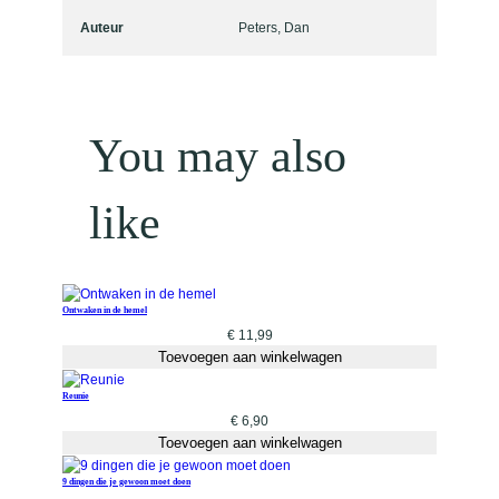
a
Auteur
Peters, Dan
n
t
a
l
You may also
like
Ontwaken in de hemel
€
11,99
Toevoegen aan winkelwagen
Reunie
€
6,90
Toevoegen aan winkelwagen
9 dingen die je gewoon moet doen