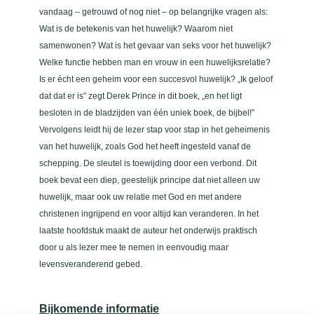
t
vandaag – getrouwd of nog niet – op belangrijke vragen als:
a
Wat is de betekenis van het huwelijk? Waarom niet
l
samenwonen? Wat is het gevaar van seks voor het huwelijk?
Welke functie hebben man en vrouw in een huwelijksrelatie?
Is er écht een geheim voor een succesvol huwelijk? „Ik geloof
dat dat er is” zegt Derek Prince in dit boek, „en het ligt
besloten in de bladzijden van één uniek boek, de bijbel!”
Vervolgens leidt hij de lezer stap voor stap in het geheimenis
van het huwelijk, zoals God het heeft ingesteld vanaf de
schepping. De sleutel is toewijding door een verbond. Dit
boek bevat een diep, geestelijk principe dat niet alleen uw
huwelijk, maar ook uw relatie met God en met andere
christenen ingrijpend en voor altijd kan veranderen. In het
laatste hoofdstuk maakt de auteur het onderwijs praktisch
door u als lezer mee te nemen in eenvoudig maar
levensveranderend gebed.
Bijkomende informatie