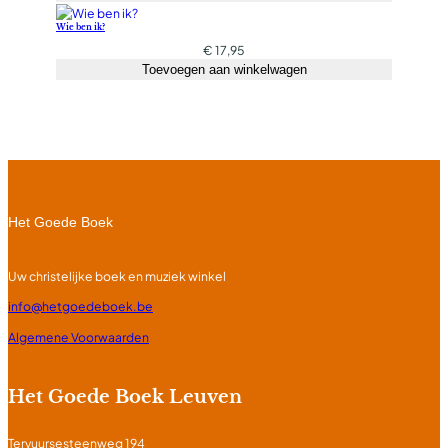
Wie ben ik?
€
17,95
Toevoegen aan winkelwagen
Het Goede Boek
Uw christelijke boek en muziek winkel
info@hetgoedeboek.be
Algemene Voorwaarden
Het Goede Boek Leuven
Tervuursesteenweg 194