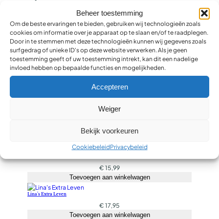
Beheer toestemming
Om de beste ervaringen te bieden, gebruiken wij technologieën zoals
cookies om informatie over je apparaat op te slaan en/of te raadplegen.
Door in te stemmen met deze technologieën kunnen wij gegevens zoals
You may also
surfgedrag of unieke ID's op deze website verwerken. Als je geen
toestemming geeft of uw toestemming intrekt, kan dit een nadelige
invloed hebben op bepaalde functies en mogelijkheden.
like
Accepteren
Weiger
Hartsrust
€
22,99
Bekijk voorkeuren
Toevoegen aan winkelwagen
Cookiebeleid
Privacybeleid
Pastoraat voor iedereen
€
15,99
Toevoegen aan winkelwagen
Lina’s Extra Leven
€
17,95
Toevoegen aan winkelwagen