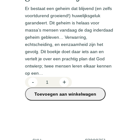
Er bestaat een geheim dat blijvend (en zelfs
voortdurend groeiend!) huwelijksgeluk
garandeert. Dit geheim is helaas voor
massa’s mensen vandaag de dag inderdaad
geheim gebleven… Verwarring,
echtscheiding, en eenzaamheid zijn het
gevolg. Dit boekje doet daar iets aan en
vertelt je over een prachtig plan dat God
ontwierp; twee mensen leren elkaar kennen
op een…
G
-
+
e
Toevoegen aan winkelwagen
h
e
i
m
v
a