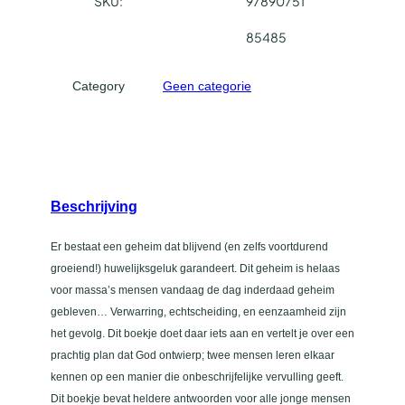
n
SKU:
97890751
e
85485
e
n
Category
Geen categorie
g
o
e
d
h
u
Beschrijving
w
e
Er bestaat een geheim dat blijvend (en zelfs voortdurend
l
groeiend!) huwelijksgeluk garandeert. Dit geheim is helaas
i
voor massa’s mensen vandaag de dag inderdaad geheim
j
gebleven… Verwarring, echtscheiding, en eenzaamheid zijn
k
het gevolg. Dit boekje doet daar iets aan en vertelt je over een
a
prachtig plan dat God ontwierp; twee mensen leren elkaar
a
kennen op een manier die onbeschrijfelijke vervulling geeft.
n
Dit boekje bevat heldere antwoorden voor alle jonge mensen