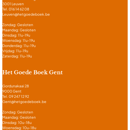
3001 Leuven
Tel. 016 14 62 08
Leuven@hetgoedeboek.be
Zondag: Gesloten
Maandag: Gesloten
Dinsdag: 11u-19u
Woensdag: 11u-19u
Donderdag: 11u-19u
Vrijdag: 11u-19u
Zaterdag: 11u-19u
Het Goede Boek Gent
Gordunakaai 28
9000 Gent
Tel. 09 247 12 92
Gent@hetgoedeboek.be
Zondag: Gesloten
Maandag: Gesloten
Dinsdag: 10u-18u
Woensdag: 10u-18u