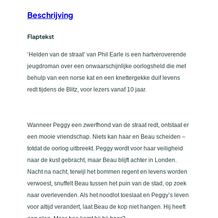
a
Beschrijving
a
n
Flaptekst
t
‘Helden van de straat’ van Phil Earle is een hartveroverende
a
jeugdroman over een onwaarschijnlijke oorlogsheld die met
l
behulp van een norse kat en een knettergekke duif levens
redt tijdens de Blitz, voor lezers vanaf 10 jaar.
Wanneer Peggy een zwerfhond van de straat redt, ontstaat er
een mooie vriendschap. Niets kan haar en Beau scheiden –
totdat de oorlog uitbreekt. Peggy wordt voor haar veiligheid
naar de kust gebracht, maar Beau blijft achter in Londen.
Nacht na nacht, terwijl het bommen regent en levens worden
verwoest, snuffelt Beau tussen het puin van de stad, op zoek
naar overlevenden. Als het noodlot toeslaat en Peggy’s leven
voor altijd verandert, laat Beau de kop niet hangen. Hij heeft