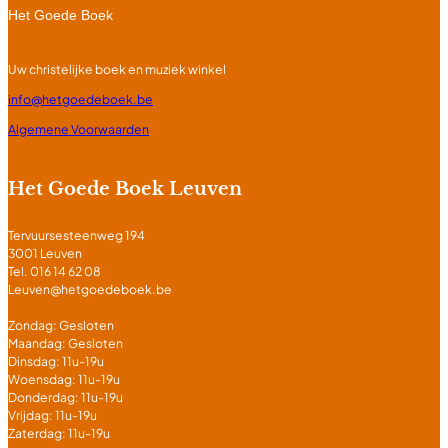
Het Goede Boek
Uw christelijke boek en muziek winkel
info@hetgoedeboek.be
Algemene Voorwaarden
Het Goede Boek Leuven
Tervuursesteenweg 194
3001 Leuven
Tel. 016 14 62 08
Leuven@hetgoedeboek.be
Zondag: Gesloten
Maandag: Gesloten
Dinsdag: 11u-19u
Woensdag: 11u-19u
Donderdag: 11u-19u
Vrijdag: 11u-19u
Zaterdag: 11u-19u