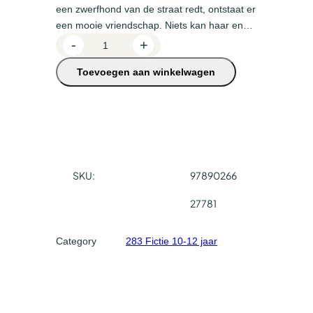
een zwerfhond van de straat redt, ontstaat er
een mooie vriendschap. Niets kan haar en…
H
-
+
e
Toevoegen aan winkelwagen
l
d
e
n
v
a
n
SKU:
97890266
d
27781
e
s
Category
283 Fictie 10-12 jaar
t
r
a
a
t