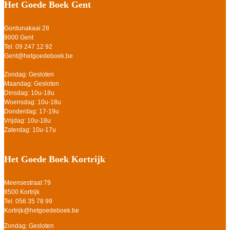
Het Goede Boek Gent
Gordunakaai 28
9000 Gent
Tel. 09 247 12 92
Gent@hetgoedeboek.be
Zondag: Gesloten
Maandag: Gesloten
Dinsdag: 10u-18u
Woensdag: 10u-18u
Donderdag: 17-19u
Vrijdag: 10u-18u
Zaterdag: 10u-17u
Het Goede Boek Kortrijk
Meensestraat 79
8500 Kortrijk
Tel. 056 35 78 99
Kortrijk@hetgoedeboek.be
Zondag: Gesloten