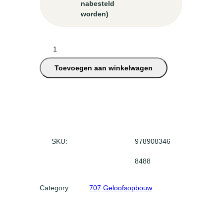
nabesteld
worden)
H
e
Toevoegen aan winkelwagen
m
e
l
s
e
b
e
SKU:
978908346
s
8488
c
h
Category
707 Geloofsopbouw
e
r
m