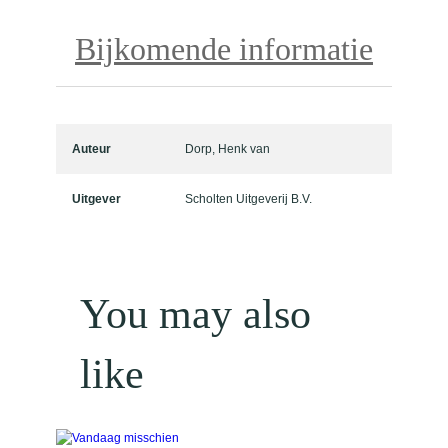
e
r
Bijkomende informatie
s
a
a
n
t
Auteur
Dorp, Henk van
a
l
Uitgever
Scholten Uitgeverij B.V.
You may also
like