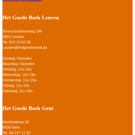
Het Goede Boek Leuven
Tervuursesteenweg 194
3001 Leuven
Tel. 016 14 62 08
Leuven@hetgoedeboek.be
Zondag: Gesloten
Maandag: Gesloten
Dinsdag: 11u-19u
Woensdag: 11u-19u
Donderdag: 11u-19u
Vrijdag: 11u-19u
Zaterdag: 11u-19u
Het Goede Boek Gent
Gordunakaai 28
9000 Gent
Tel. 09 247 12 92