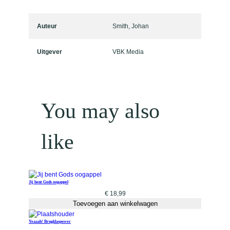
d
s
Auteur
Smith, Johan
h
a
Uitgever
VBK Media
n
d
a
a
n
You may also
t
a
like
l
Jij bent Gods oogappel
€
18,99
Toevoegen aan winkelwagen
Yeaaah! Brugklaspower