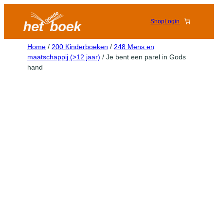
Shop
Login
Home
/
200 Kinderboeken
/
248 Mens en
maatschappij (>12 jaar)
/ Je bent een parel in Gods
hand