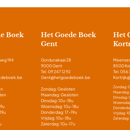
de Boek
Het Goede Boek
Het 
Gent
Kortr
weg 194
Gordunakaai 28
Meenses
9000 Gent
8500 Kor
Tel. 09 247 12 92
Tel. 056 
edeboek.be
Gent@hetgoedeboek.be
Kortrij
Zondag: G
en
Zondag: Gesloten
Maandag:
ten
Maandag: Gesloten
Dinsdag: 
Dinsdag: 10u-18u
Woensdag
19u
Woensdag: 10u-18u
Donderda
19u
Donderdag: 17-19u
Vrijdag: 
Vrijdag: 10u-18u
Zaterdag:
u
Zaterdag: 10u-17u