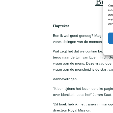
Besc
Om 
inf
dez
web
een
Flaptekst
Ben ik wel goed genoeg? Mag ik er é
verwachtingen van de mensen om mi
Wat zegt het dat we continu bezig zi
terug naar de tuin van Eden. In dit G
vraag aan de mens. Deze vraag opent
vraag aan de mensheid is de start va
Aanbevelingen
‘Ik ben tijdens het lezen op elke pag
over identiteit. Lees het!’ Joram Kaa
‘Dit boek heb ik met tranen in mijn o
directeur Royal Mission.