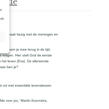
atie
et
dit
 ik zo vaak bezig met de meningen en
 Ik neem je mee terug in de tijd,
e vragen. Hier stelt God de eerste
het leven (Eva). De allereerste
 waar ben je?
at vol met essentiële levenslessen
de voor jou.’ Martin Koornstra,