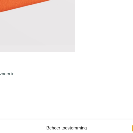
n
j
e
?
a
a
n
t
a
l
 zoom in
Beheer toestemming