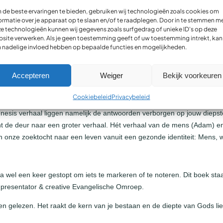
hrijving
Bijkomende inform
de beste ervaringen te bieden, gebruiken wij technologieën zoals cookies om
ormatie over je apparaat op te slaan en/of te raadplegen. Door in te stemmen m
e technologieën kunnen wij gegevens zoals surfgedrag of unieke ID's op deze
site verwerken. Als je geen toestemming geeft of uw toestemming intrekt, kan 
 nadelige invloed hebben op bepaalde functies en mogelijkheden.
cht zijn? Waarom vergelijk ik mezelf steeds met anderen? Waarom ben
Accepteren
Weiger
Bekijk voorkeuren
j heen?
Cookiebeleid
Privacybeleid
jn met de goedkeuring van wie we zijn? Waar komt deze onrust vandaan?
enesis verhaal liggen namelijk de antwoorden verborgen op jouw diepst
 de deur naar een groter verhaal. Hét verhaal van de mens (Adam) en 
n onze zoektocht naar een leven vanuit een gezonde identiteit: Mens,
ina wel een keer gestopt om iets te markeren of te noteren. Dit boek sta
t, presentator & creative Evangelische Omroep.
gen gelezen. Het raakt de kern van je bestaan en de diepte van Gods lief