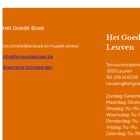
Het Goede Boek
Het Goe
Uw christelijke boek en muziek winkel
Leuven
info@hetgoedeboek.be
Tervuursesteen
Algemene Voorwaarden
3001 Leuven
Tel. 016 14 62 08
Leuven@hetgo
Zondag: Geslot
Maandag: Geslo
Dinsdag: 11u-19u
Woensdag: 11u-
Donderdag: 11u-
Vrijdag: 11u-19u
Zaterdag: 11u-19