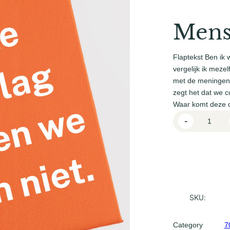
Mens
Flaptekst Ben ik
vergelijk ik mez
met de meningen
zegt het dat we c
Waar komt deze 
M
-
e
n
s
w
a
a
SKU:
r
b
Category
7
e