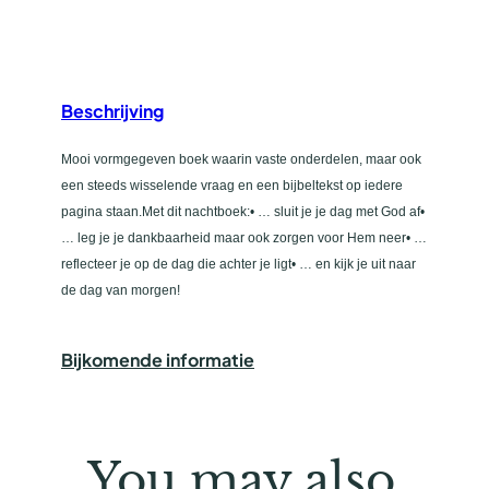
n
t
a
l
Beschrijving
Mooi vormgegeven boek waarin vaste onderdelen, maar ook
een steeds wisselende vraag en een bijbeltekst op iedere
pagina staan.Met dit nachtboek:• … sluit je je dag met God af•
… leg je je dankbaarheid maar ook zorgen voor Hem neer• …
reflecteer je op de dag die achter je ligt• … en kijk je uit naar
de dag van morgen!
Bijkomende informatie
You may also