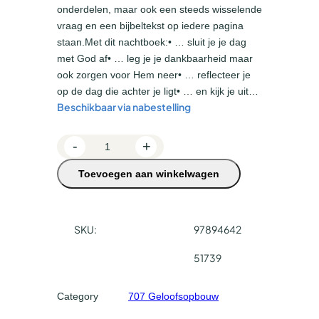
onderdelen, maar ook een steeds wisselende
vraag en een bijbeltekst op iedere pagina
staan.Met dit nachtboek:• … sluit je je dag
met God af• … leg je je dankbaarheid maar
ook zorgen voor Hem neer• … reflecteer je
op de dag die achter je ligt• … en kijk je uit…
Beschikbaar via nabestelling
N
-
+
a
Toevoegen aan winkelwagen
c
h
t
b
SKU:
97894642
o
51739
e
k
a
Category
707 Geloofsopbouw
a