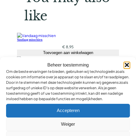
like
Vandaag misschien
€
8,95
Toevoegen aan winkelwagen
Leven met lijden
Beheer toestemming
€
6,50
Om de beste ervaringen te bieden, gebruiken wij technologieën zoals
Toevoegen aan winkelwagen
cookies om informatie over je apparaat op te slaan en/of te raadplegen.
Door in te stemmen met deze technologieën kunnen wij gegevens zoals
Gelukkig zonder jaloezie
surfgedrag of unieke ID's op deze website verwerken. Als je geen
toestemming geeft of uw toestemming intrekt, kan dit een nadelige
€
5,90
invloed hebben op bepaalde functies en mogelijkheden.
Toevoegen aan winkelwagen
Accepteren
Naderen tot Gods hart
€
27,50
Toevoegen aan winkelwagen
Weiger