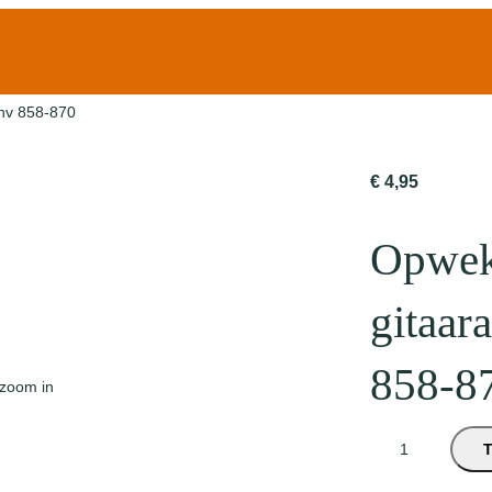
nv 858-870
€
4,95
Opwek
gitaar
858-8
 zoom in
O
p
w