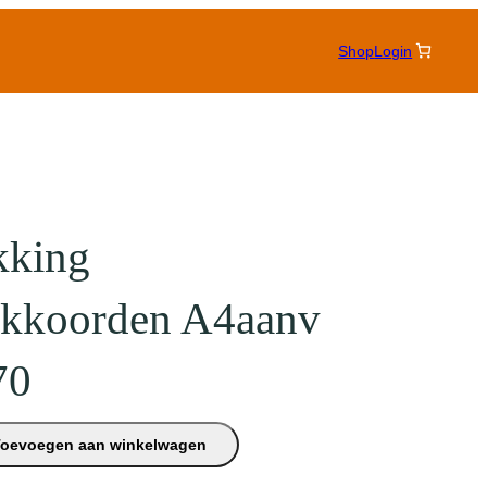
Shop
Login
king
akkoorden A4aanv
70
Toevoegen aan winkelwagen