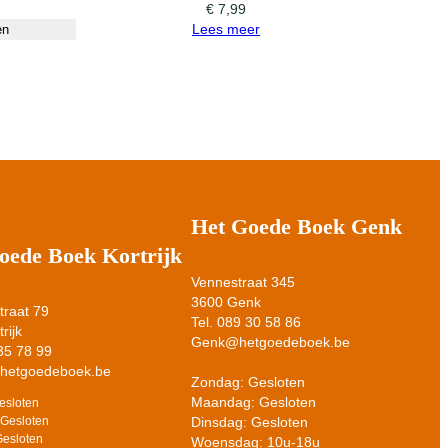
€
7,99
Lees meer
en
Het Goede Boek Genk
oede Boek Kortrijk
Vennestraat 345
3600 Genk
raat 79
Tel. 089 30 58 86
rijk
Genk@hetgoedeboek.be
 35 78 99
@hetgoedeboek.be
Zondag: Gesloten
Maandag: Gesloten
esloten
Dinsdag: Gesloten
Gesloten
Gesloten
Woensdag: 10u-18u