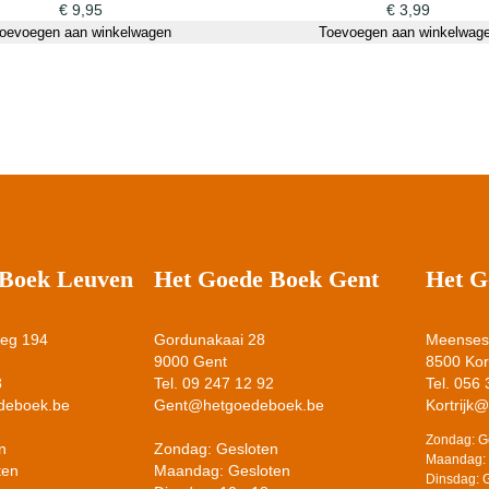
d
€
9,95
€
3,99
oevoegen aan winkelwagen
Toevoegen aan winkelwag
e
n
A
4
a
a
n
v
8
5
 Boek Leuven
Het Goede Boek Gent
Het G
8
-
weg 194
Gordunakaai 28
Meensest
8
9000 Gent
8500 Kort
7
8
Tel. 09 247 12 92
Tel. 056
0
deboek.be
Gent@hetgoedeboek.be
Kortrijk
a
Zondag: G
n
Zondag: Gesloten
a
Maandag: 
ten
Maandag: Gesloten
n
Dinsdag: 