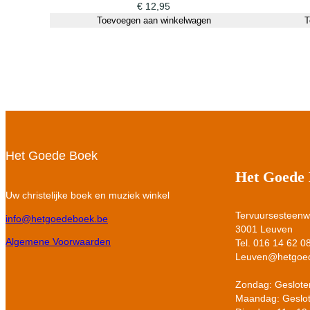
€
12,95
Toevoegen aan winkelwagen
T
Het Goede Boek
Het Goede
Uw christelijke boek en muziek winkel
Tervuursesteen
info@hetgoedeboek.be
3001 Leuven
Algemene Voorwaarden
Tel. 016 14 62 0
Leuven@hetgoe
Zondag: Geslote
Maandag: Geslo