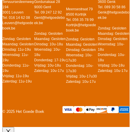
Gordunakaai 28
3600 Genk
Tervuursesteenweg
9000 Gent
Tel. 089 30 58 86
194
Meensestraat 79
Tel. 09 247 12 92
Genk@hetgoedebo
3001 Leuven
8500 Kortrijk
Gent@hetgoedebo
ek.be
Tel. 016 14 62 08
Tel. 056 35 78 99
ek.be
Leuven@hetgoede
Kortrijk@hetgoede
Zondag: Gesloten
boek.be
boek.be
Zondag: Gesloten
Maandag: Gesloten
Maandag: Gesloten
Dinsdag: Gesloten
Zondag: Gesloten
Zondag: Gesloten
Dinsdag: 10u-18u
Woensdag: 10u-
Maandag: Gesloten
Maandag: Gesloten
Woensdag: 10u-
18u
Dinsdag: 11u-19u
Dinsdag: Gesloten
18u
Donderdag: 10u-
Woensdag: 11u-
Woensdag: 10u-
Donderdag: 17-19u
18u
19u
17u30
Vrijdag: 10u-18u
Vrijdag: 10u-18u
Donderdag: 11u-
Donderdag: 10u-
Zaterdag: 10u-17u
Zaterdag: 10u-17u
19u
17u30
Vrijdag: 11u-19u
Vrijdag: 10u-17u30
Zaterdag: 11u-19u
Zaterdag: 10u-17u
© 2025 Het Goede Boek