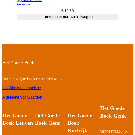
Vuurvechter
€
12,50
Toevoegen aan winkelwagen
Het Goede Boek
Uw christelijke boek en muziek winkel
info@hetgoedeboek.be
Algemene Voorwaarden
Het Goede
Het Goede
Het Goede
Het Goede
Boek Genk
Boek Gent
Boek
Boek Leuven
Kortrijk
Vennestraat 345