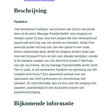
j
z
Beschrijving
e
r
a
Flaptekst
a
n
‘Het verdwenen hoefijzer’ van Evelien van Dort is het eerste
t
deel uit de serie ‘Manege Paardenliefde’ voor jongens en
a
meisjes vanaf 10 jaar, over een jongen die een verwaarloosd
l
paard redt met hulp van zijn familie en vrienden. Sinds Finn
weet dat achter het huis van Jan een paard in een oude,
kleine varkensstal staat, denkt hij nergens anders meer aan.
Hoe kan hij paard Fulco uit zijn nare situatie bevrijden, zonder
in de duistere zaakjes van Jan terecht te komen? Met hulp
van zijn zus Frieda, die bij manege Paardenliefde werkt, komt
Finn in actie. Is het verdwenen hoefijzer de oplossing van het
complot rond Fulco? Een spannend verhaal over het
opbouwen van (zelf-)vertrouwen en vriendschap met
paarden. En met informatie, tips en trics over de omgang met
paarden, paardentaal en een duurzame manier van
paardenverzorging.
Bijkomende informatie