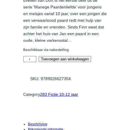
Evelien van Dort is het eerste deel uit de
serie ‘Manege Paardenliefde’ voor jongens
en meisjes vanaf 10 jaar, over een jongen die
een verwaarloosd paard redt met hulp van
zijn familie en vrienden. Sinds Finn weet dat
achter het huis van Jan een paard in een
oude, kleine varkensstal…
Beschikbaar via nabestelling
V
Toevoegen aan winkelwagen
e
r
d
SKU:
9789026627354
w
e
n
Category
283 Fictie 10-12 jaar
e
n
h
o
e
f
Beschrijving
i
Bijkomende informatie