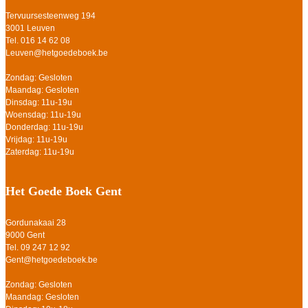
Tervuursesteenweg 194
3001 Leuven
Tel. 016 14 62 08
Leuven@hetgoedeboek.be
Zondag: Gesloten
Maandag: Gesloten
Dinsdag: 11u-19u
Woensdag: 11u-19u
Donderdag: 11u-19u
Vrijdag: 11u-19u
Zaterdag: 11u-19u
Het Goede Boek Gent
Gordunakaai 28
9000 Gent
Tel. 09 247 12 92
Gent@hetgoedeboek.be
Zondag: Gesloten
Maandag: Gesloten