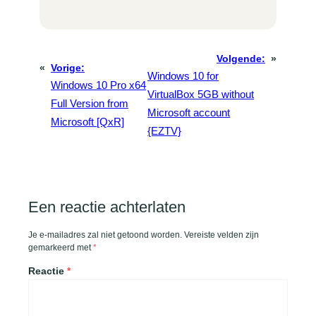
Volgende:
»
«
Vorige:
Windows 10 for
Windows 10 Pro x64
VirtualBox 5GB without
Full Version from
Microsoft account
Microsoft [QxR]
{EZTV}
Een reactie achterlaten
Je e-mailadres zal niet getoond worden.
Vereiste velden zijn
gemarkeerd met
*
Reactie
*