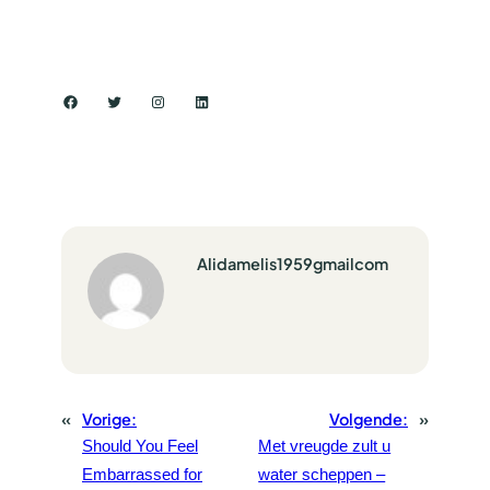
Facebook
Twitter
Instagram
LinkedIn
Alidamelis1959gmailcom
«
Vorige:
Volgende:
»
Should You Feel
Met vreugde zult u
Embarrassed for
water scheppen –