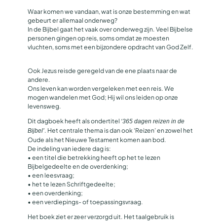
Waar komen we vandaan, wat is onze bestemming en wat
gebeurt er allemaal onderweg?
In de Bijbel gaat het vaak over onderweg zijn. Veel Bijbelse
personen gingen op reis, soms omdat ze moesten
vluchten, soms met een bijzondere opdracht van God Zelf.
Ook Jezus reisde geregeld van de ene plaats naar de
andere.
Ons leven kan worden vergeleken met een reis. We
mogen wandelen met God; Hij wil ons leiden op onze
levensweg.
Dit dagboek heeft als ondertitel
‘365 dagen reizen in de
. Het centrale thema is dan ook ‘Reizen’ en zowel het
Bijbel’
Oude als het Nieuwe Testament komen aan bod.
De indeling van iedere dag is:
• een titel die betrekking heeft op het te lezen
Bijbelgedeelte en de overdenking;
• een leesvraag;
• het te lezen Schriftgedeelte;
• een overdenking;
• een verdiepings- of toepassingsvraag.
Het boek ziet er zeer verzorgd uit. Het taalgebruik is