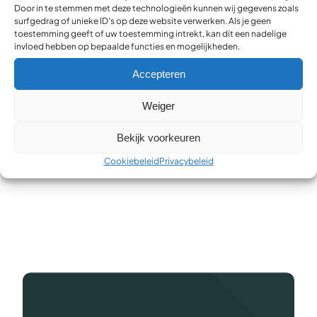
Door in te stemmen met deze technologieën kunnen wij gegevens zoals
surfgedrag of unieke ID's op deze website verwerken. Als je geen
toestemming geeft of uw toestemming intrekt, kan dit een nadelige
Website
invloed hebben op bepaalde functies en mogelijkheden.
Accepteren
Mijn naam, e-mailadres en website opslaan in deze
browser voor de volgende keer wanneer ik een reactie
Weiger
plaats.
Bekijk voorkeuren
Cookiebeleid
Privacybeleid