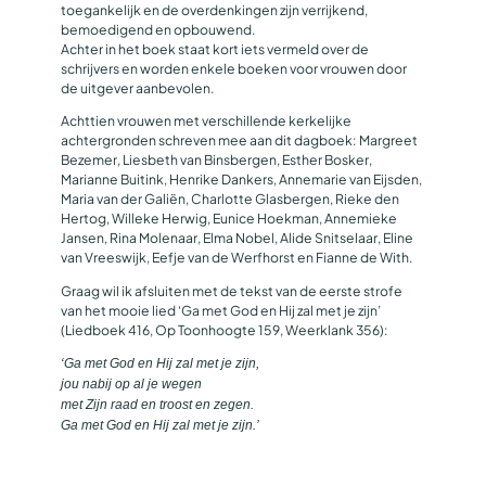
toegankelijk en de overdenkingen zijn verrijkend,
bemoedigend en opbouwend.
Achter in het boek staat kort iets vermeld over de
schrijvers en worden enkele boeken voor vrouwen door
de uitgever aanbevolen.
Achttien vrouwen met verschillende kerkelijke
achtergronden schreven mee aan dit dagboek: Margreet
Bezemer, Liesbeth van Binsbergen, Esther Bosker,
Marianne Buitink, Henrike Dankers, Annemarie van Eijsden,
Maria van der Galiën, Charlotte Glasbergen, Rieke den
Hertog, Willeke Herwig, Eunice Hoekman, Annemieke
Jansen, Rina Molenaar, Elma Nobel, Alide Snitselaar, Eline
van Vreeswijk, Eefje van de Werfhorst en Fianne de With.
Graag wil ik afsluiten met de tekst van de eerste strofe
van het mooie lied ‘Ga met God en Hij zal met je zijn’
(Liedboek 416, Op Toonhoogte 159, Weerklank 356):
‘Ga met God en Hij zal met je zijn,
jou nabij op al je wegen
met Zijn raad en troost en zegen.
Ga met God en Hij zal met je zijn.’